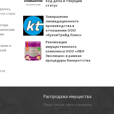
ход дела и текущий
статус
удалось
 что стало
Завершение
ликвидационного
итора
производства в
мическим
отношении ООО
ших
«КузовТрейд Плюс»
Реализация
пании в
имущественного
чной
комплекса ООО «ЛВЛ
Эволюшн» в рамках
процедуры банкротства
сти
Распродажа имущества
Предстоящие торги и аукционы