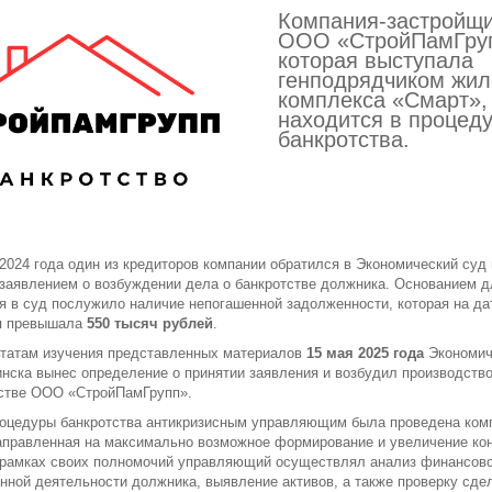
Компания-застройщ
ООО «СтройПамГру
которая выступала
генподрядчиком жил
комплекса «Смарт»,
находится в процед
банкротства.
2024 года один из кредиторов компании обратился в Экономический суд
 заявлением о возбуждении дела о банкротстве должника. Основанием д
 в суд послужило наличие непогашенной задолженности, которая на да
я превышала
550 тысяч рублей
.
ьтатам изучения представленных материалов
15 мая 2025 года
Экономич
нска вынес определение о принятии заявления и возбудил производство
тстве ООО «СтройПамГрупп».
роцедуры банкротства антикризисным управляющим была проведена ком
направленная на максимально возможное формирование и увеличение ко
 рамках своих полномочий управляющий осуществлял анализ финансово
нной деятельности должника, выявление активов, а также проверку сде