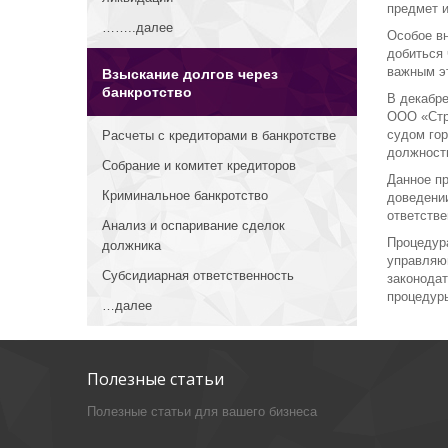
предмет и
……..далее
Особое вн
добиться
важным э
Взыскание долгов через
банкротство
В декабре
ООО «Стр
судом го
Расчеты с кредиторами в банкротстве
должност
Собрание и комитет кредиторов
Данное пр
Криминальное банкротство
доведении
ответстве
Анализ и оспаривание сделок
Процедур
должника
управляю
Субсидиарная ответственность
законодат
процедур
…далее
Полезные статьи
Полезные статьи для вашего бизнеса