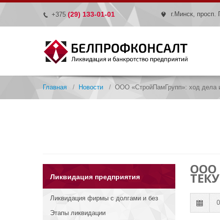
(29) 133-01-01
г.Минск
,
просп. 
+375
m
p
Главная
Новости
ООО «СтройПамГрупп»: ход дела и
ООО
ТЕК
Ликвидация предприятия
Ликвидация фирмы с долгами и без
0
Этапы ликвидации