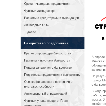
Сроки ликвидации предприятия
Функции ликвидатора
Расчеты с кредиторами в ликвидации
Ликвидация ООО
…далее
Банкротство предприятия
Кратко о процедуре банкротства
В апреле 
Причины и признаки банкроства
Минска с
обращения
Подача заявления о банкротстве
заявлени
Подготовка предприятия к банкротству
По резул
города Ми
Оценка финансового состояния и
о банкро
платежеспособности
В ходе п
Антикризисный управляющий
работа, 
массы. В
Функции управляющего. План
хозяйстве
ликвидации