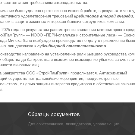
х соответствия требованиям законодательства.
имание было уделено претензионно-исковой работе, в результате чего 
 частичного удовлетворения требований
кредиторов второй очереди
,
тапом в защите законных интересов бывших сотрудников компании.
 2025 года по результатам рассмотрения заявления мажоритарного кред
ойПамГрупп» — ИООО «ПЕРИ-опалубка и строительные леса» — Эконо
рода Минска было возбуждено производство по делу о привлечении быв
ных лиц должника к
субсидиарной ответственности
.
оизводство направлено на установление роли бывшего руководства ком
 общества до банкротства и возможное возмещение убытков за счет ли
нности виновных лиц.
а банкротства ООО «СтройПамГрупп» продолжается. Антикризисный
щий осуществляет дальнейшие мероприятия, предусмотренные
ельством, с целью защиты интересов кредиторов и обеспечения законно
ы.
Образцы документов
Для собственников, ликвидаторов, управляющих