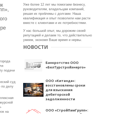
ик
Уже более 12 лет мы помогаем бизнесу,
пп»,
руководителям, владельцам компаний,
решая их проблемы с долгами. Наша
ого
квалификация и опыт позволили нам расти
вместе с клиентами и их потребностями.
уре
У нас большой опыт, мы дорожим своей
репутацией и делаем то, что действительно
умеем, экономя Ваше время и нервы.
НОВОСТИ
 города
Банкротство ООО
ля
«БелТурстройэнерго»
ту подачи
ООО «Китанда»:
еский суд
восстановлены сроки
 по делу
для взыскания
дебиторской
плексная
задолженности
нкурсной
-
ООО «СтройПамГрупп»:
лок на